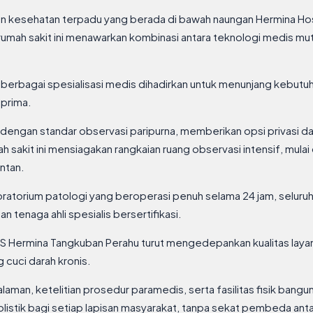
n kesehatan terpadu yang berada di bawah naungan Hermina Hosp
rumah sakit ini menawarkan kombinasi antara teknologi medis m
berbagai spesialisasi medis dihadirkan untuk menunjang kebutuh
 prima.
g dengan standar observasi paripurna, memberikan opsi privasi d
sakit ini mensiagakan rangkaian ruang observasi intensif, mulai 
ntan.
boratorium patologi yang beroperasi penuh selama 24 jam, selu
 tenaga ahli spesialis bersertifikasi.
S Hermina Tangkuban Perahu turut mengedepankan kualitas layan
g cuci darah kronis.
ngalaman, ketelitian prosedur paramedis, serta fasilitas fisik b
istik bagi setiap lapisan masyarakat, tanpa sekat pembeda anta