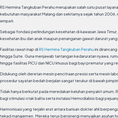
RS Hermina Tangkuban Perahu merupakan salah satu pusat layana
kebutuhan masyarakat Malang dan sekitarnya sejak tahun 2006, 
empati.
Sebagai fondasi perlindungan kesehatan di kawasan Jawa Timur, 
kesehatan ibu dan anak maupun penanganan gawat darurat yang
Fasilitas rawat inap di
RS Hermina Tangkuban Perahu
ini dirancan
hingga Suite. Guna menjawab tantangan kedaruratan nyawa, rumah 
hingga fasilitas PICU dan NICU khusus bagi bayi prematur yang re
Didukung oleh deretan mesin pencitraan presisi serta mesin la
prosedur sayatan bedah berjalan sangat terukur di bawah pimpinan
Tidak hanya berkutat pada meredakan keluhan penyakit umum, R
bagi stimulasi otak balita serta instalasi Hemodialisis bagi pejuan
Harmonisasi yang terjalin erat antara barisan dokter ahli berpe
tekad manajemen. Mereka terus bersinergi menyajikan asuhan hol