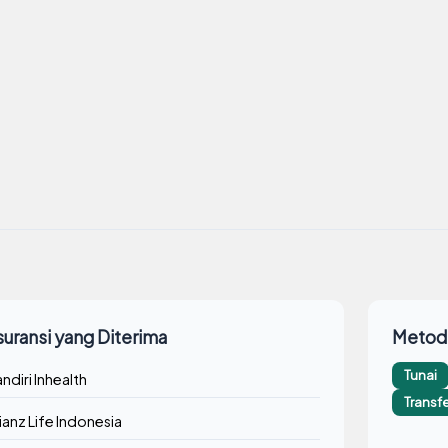
suransi yang Diterima
Metod
Tunai
ndiri Inhealth
Transf
lianz Life Indonesia