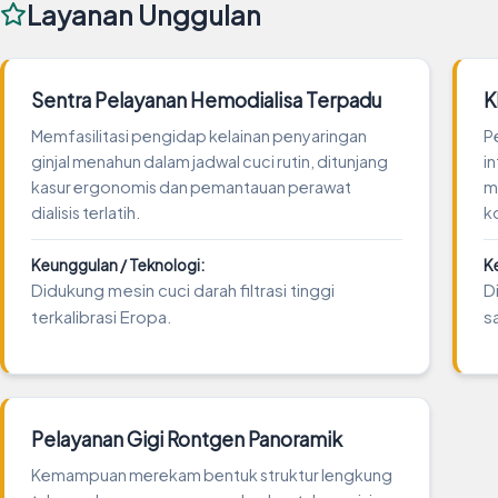
Layanan Unggulan
Sentra Pelayanan Hemodialisa Terpadu
K
Memfasilitasi pengidap kelainan penyaringan
P
ginjal menahun dalam jadwal cuci rutin, ditunjang
i
kasur ergonomis dan pemantauan perawat
m
dialisis terlatih.
k
Keunggulan / Teknologi:
K
Didukung mesin cuci darah filtrasi tinggi
D
terkalibrasi Eropa.
s
Pelayanan Gigi Rontgen Panoramik
Kemampuan merekam bentuk struktur lengkung