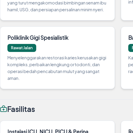
in
yang turut mengakomodasi bimbingan senam ibu
hamil, USG, dan persiapan persalinan minim nyeri.
Poliklinik Gigi Spesialistik
B
Rawat Jalan
Menyelenggarakan restorasi karies kerusakan gigi
Ka
kompleks, perbaikan lengkung ortodonti, dan
pe
operasi bedah pencabutan mulut yang sangat
ra
aman.
Fasilitas
Instalasi ICU, NICU, PICU & Perina
R