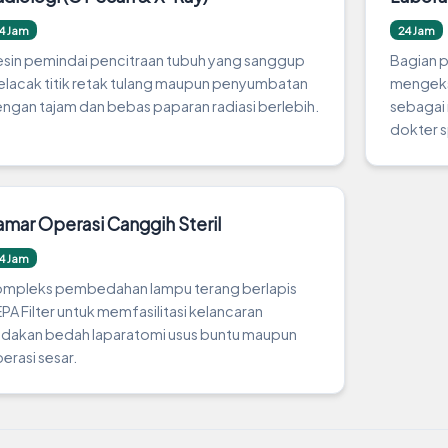
4 Jam
24 Jam
sin pemindai pencitraan tubuh yang sanggup
Bagian p
lacak titik retak tulang maupun penyumbatan
mengekst
ngan tajam dan bebas paparan radiasi berlebih.
sebagai 
dokter s
amar Operasi Canggih Steril
4 Jam
mpleks pembedahan lampu terang berlapis
PA Filter untuk memfasilitasi kelancaran
ndakan bedah laparatomi usus buntu maupun
erasi sesar.