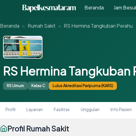
Langsung
Beranda
Jam Besu
ke
isi
Beranda
»
Rumah Sakit
»
RS Hermina Tangkuban Perahu
RS Hermina Tangkuban 
RS Umum
Kelas C
Lulus Akreditasi Paripurna (KARS)
Profil
Layanan
Fasilitas
Unggulan
Info Pasien
Profil Rumah Sakit