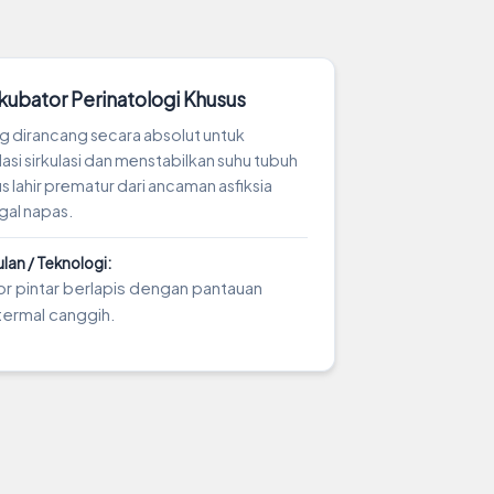
nkubator Perinatologi Khusus
ng dirancang secara absolut untuk
si sirkulasi dan menstabilkan suhu tubuh
 lahir prematur dari ancaman asfiksia
agal napas.
an / Teknologi:
or pintar berlapis dengan pantauan
 termal canggih.