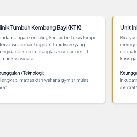
linik Tumbuh Kembang Bayi (KTK)
Unit I
endampingan konseling khusus berbasis terapi
Biro ya
ntervensi bermain bagi batita autisme yang
meregula
engidap lambat merangkak maupun defisit
neonatus
omunikasi wicara.
krisis g
eunggulan / Teknologi:
Keunggul
ilengkapi matras dan wahana gym stimulasi
Inkubat
araf.
sentral