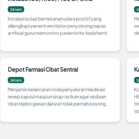
24 Jam
2
Instalasi isolasi bertekanan udara positif yang
Me
dilengkapi peranti ventilator penyokong napas
me
artifisial guna memonitor pasien kritis tiada henti.
de
Depot Farmasi Obat Sentral
K
24 Jam
2
Menjamin kelancaran roda penyaluran medikasi
Ko
resep kapsul maupun sirup racikan agar sediaan
HE
obat injeksi gawat darurat tidak pernah kosong.
ti
op