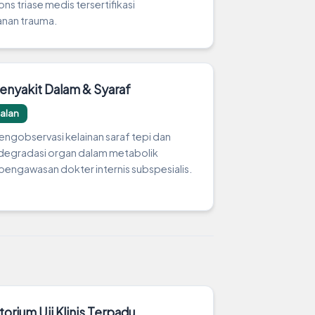
ons triase medis tersertifikasi
nan trauma.
Penyakit Dalam & Syaraf
Jalan
ngobservasi kelainan saraf tepi dan
 degradasi organ dalam metabolik
engawasan dokter internis subspesialis.
orium Uji Klinis Terpadu