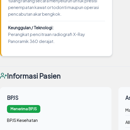
tulang rahang secara menyeluruh untuk presisi
penempatan kawat ortodonti maupun operasi
pencabutan akar bengkok.
Keunggulan / Teknologi:
Perangkat pencitraan radiografi X-Ray
Panoramik 360 derajat.
Informasi Pasien
BPJS
A
Menerima BPJS
Ma
BPJS Kesehatan
Al