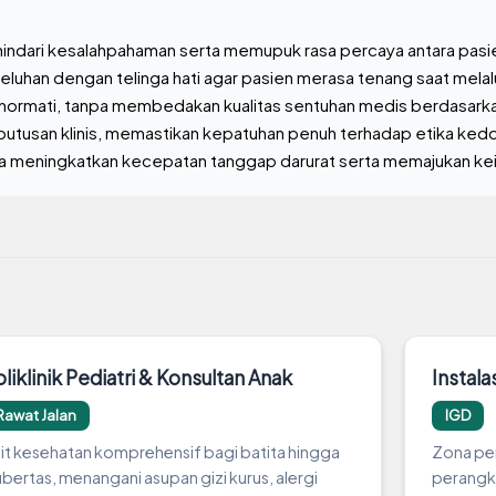
indari kesalahpahaman serta memupuk rasa percaya antara pasi
luhan dengan telinga hati agar pasien merasa tenang saat mela
ormati, tanpa membedakan kualitas sentuhan medis berdasarka
tusan klinis, memastikan kepatuhan penuh terhadap etika ked
na meningkatkan kecepatan tanggap darurat serta memajukan ke
liklinik Pediatri & Konsultan Anak
Instal
Rawat Jalan
IGD
it kesehatan komprehensif bagi batita hingga
Zona per
bertas, menangani asupan gizi kurus, alergi
perangk