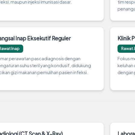
feksi, maupun injeksi imunisasi dasar.
tim resp
penanga
angsal Inap Eksekutif Reguler
Klinik 
Rawat Inap
Rawat 
mar perawatan pascadiagnosis dengan
Fokus me
ngaturan suhu steril yang kondusif, didukung
keluhan
cikan gizi makanan pemulihan pasien infeksi.
dengan p
adiologi (CT Scan & X-Ray)
Laborat