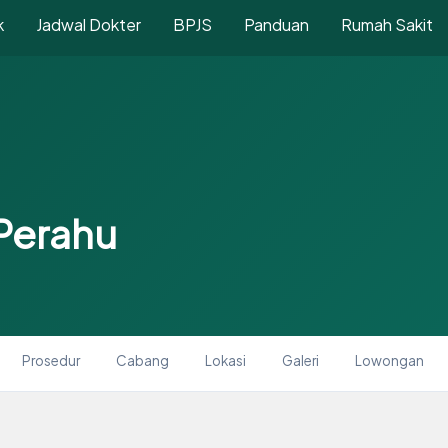
k
Jadwal Dokter
BPJS
Panduan
Rumah Sakit
Perahu
Prosedur
Cabang
Lokasi
Galeri
Lowongan