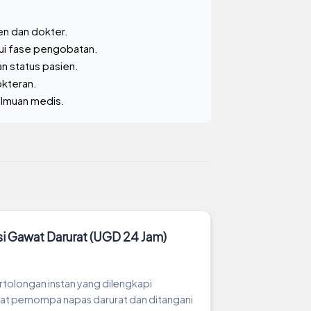
en dan dokter.
lui fase pengobatan.
n status pasien.
okteran.
ilmuan medis.
asi Gawat Darurat (UGD 24 Jam)
tolongan instan yang dilengkapi
at pemompa napas darurat dan ditangani