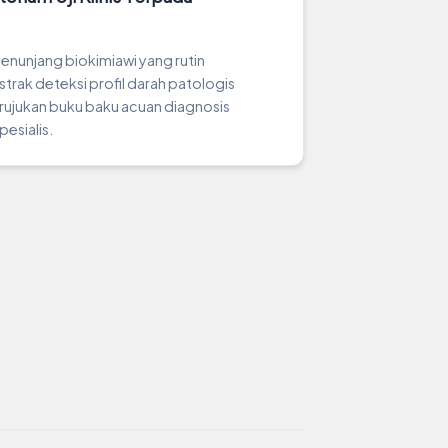
enunjang biokimiawi yang rutin
rak deteksi profil darah patologis
rujukan buku baku acuan diagnosis
pesialis.